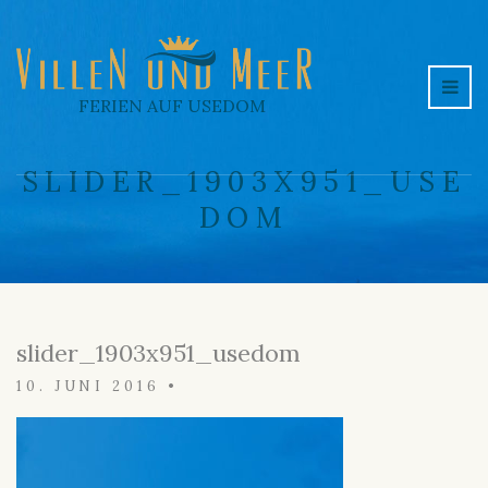
FERIEN AUF USEDOM
SLIDER_1903X951_USE
DOM
slider_1903x951_usedom
10. JUNI 2016
•