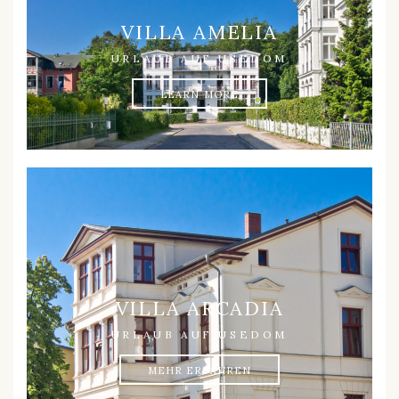
VILLA AMELIA
URLAUB AUF USEDOM
LEARN MORE
VILLA ARCADIA
URLAUB AUF USEDOM
MEHR ERFAHREN