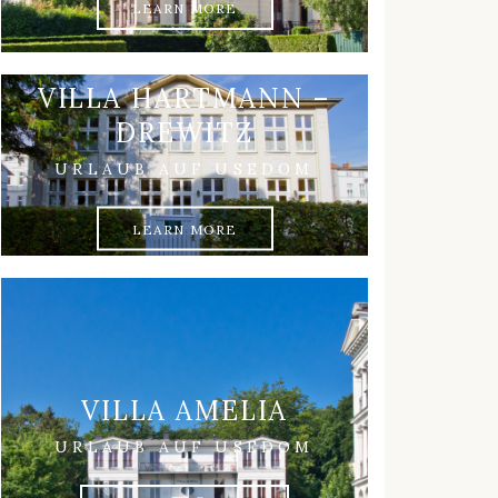
LEARN MORE
VILLA HARTMANN –
DREWITZ
URLAUB AUF USEDOM
LEARN MORE
VILLA AMELIA
URLAUB AUF USEDOM