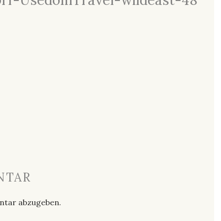
orf-UsedomTravel-wildeast-48
NTAR
ntar abzugeben.