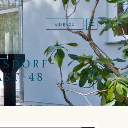
ANFRAGE
GSDORF-
ST-48