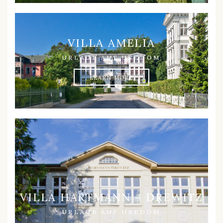
VILLA AMELIA
URLAUB AUF USEDOM
LEARN MORE
VILLA HARTMANN – DREWITZ
URLAUB AUF USEDOM