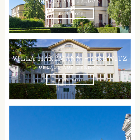
URLAUB AUF USEDOM
LEARN MORE
VILLA HARTMANN – DREWITZ
URLAUB AUF USEDOM
LEARN MORE