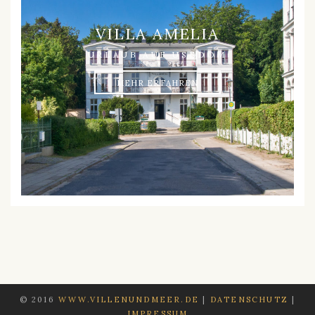
VILLA AMELIA
URLAUB AUF USEDOM
MEHR ERFAHREN
© 2016
WWW.VILLENUNDMEER.DE
|
DATENSCHUTZ
|
IMPRESSUM