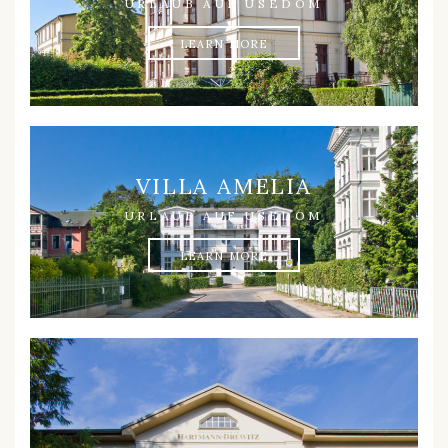
URLAUB AUF USEDOM
LEARN MORE
VILLA AMELIA
URLAUB AUF USEDOM
LEARN MORE