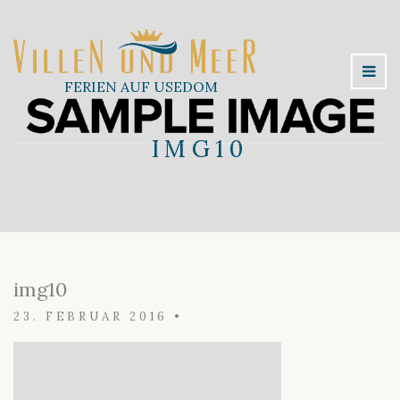
FERIEN AUF USEDOM
IMG10
img10
23. FEBRUAR 2016
•