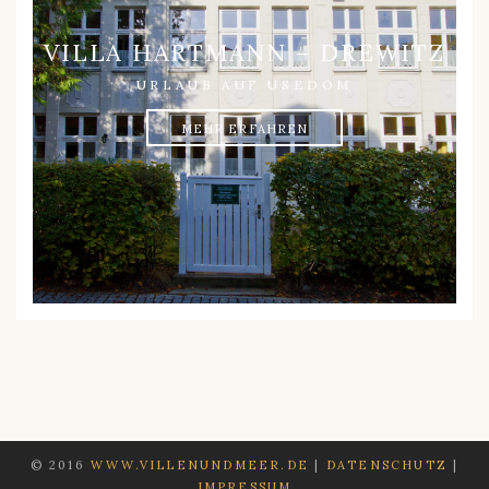
VILLA HARTMANN – DREWITZ
URLAUB AUF USEDOM
MEHR ERFAHREN
© 2016
WWW.VILLENUNDMEER.DE
|
DATENSCHUTZ
|
IMPRESSUM